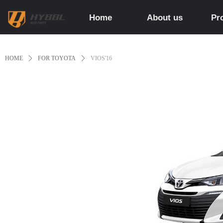
Home
About us
Pr
HOME
ꄲ
FOR TOYOTA
ꄲ
VIOS'16